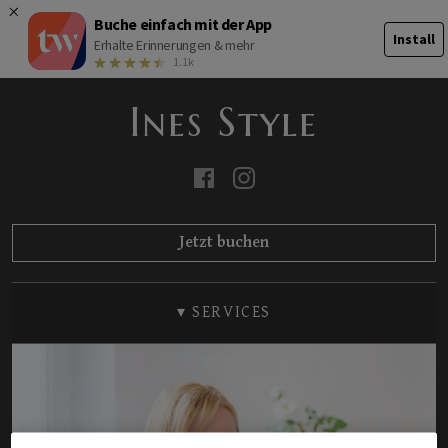
Buche einfach mit der App
Install
Erhalte Erinnerungen & mehr
1.1k
Ines Style
Jetzt buchen
SALONÜBERSICHT
▾
SERVICES
PREISLISTE
UNSER TEAM
GALERIE